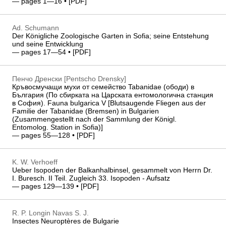
— pages 1—16 • [
PDF
]
Ad. Schumann
Der Königliche Zoologische Garten in Sofia; seine Entstehung
und seine Entwicklung
— pages 17—54 • [
PDF
]
Пенчо Дренски [Pentscho Drensky]
Кръвосмучащи мухи от семейство Tabanidae (ободи) в
България (По сбирката на Царската ентомологична станция
в София). Fauna bulgarica V [Blutsaugende Fliegen aus der
Familie der Tabanidae (Bremsen) in Bulgarien
(Zusammengestellt nach der Sammlung der Königl.
Entomolog. Station in Sofia)]
— pages 55—128 • [
PDF
]
K. W. Verhoeff
Ueber Isopoden der Balkanhalbinsel, gesammelt von Herrn Dr.
I. Buresch. II Teil. Zugleich 33. Isopoden - Aufsatz
— pages 129—139 • [
PDF
]
R. P. Longin Navas S. J.
Insectes Neuroptères de Bulgarie