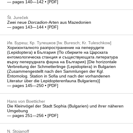
— pages 140—142 • [
PDF
]
Št. Jureček
Zwei neue
Dorcadion
-Arten aus Mazedonien
— pages 143—144 • [
PDF
]
Ив. Буреш; Кр. Тулешков [Iw. Buresch; Kr. Tuleschkow]
Хоризонталното разпространение на пеперудите
(Lepidoptera) в България (По сбирките на Царската
ентомологическа станция и съществующата литература
върху пеперудната фауна на България) [Die horizontale
Verbreitung der Schmetterlinge (Lepidoptera) in Bulgarien
(Zusammengestellt nach den Sammlungen der Kgl.
Entomolog. Station in Sofia und nach der vorhandenen
Literatur über die Lepidopterenfauna Bulgariens)]
— pages 145—250 • [
PDF
]
Hans von Boetticher
Die Kleinvögel der Stadt Sophia (Bulgarien) und ihrer näheren
Umgebung
— pages 251—256 • [
PDF
]
N. Stojanoff