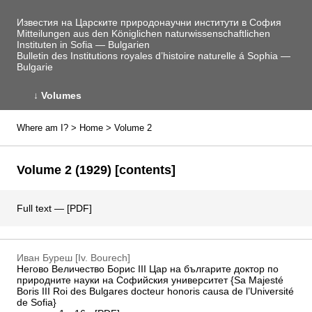
Известия на Царските природонаучни институти в София
Mitteilungen aus den Königlichen naturwissenschaftlichen
Instituten in Sofia — Bulgarien
Bulletin des Institutions royales d’histoire naturelle á Sophia —
Bulgarie
↓
Volumes
Where am I? >
Home
> Volume 2
Volume 2 (1929) [contents]
Full text — [
PDF
]
Иван Буреш [Iv. Bourech]
Негово Величество Борис III Цар на българите доктор по
природните науки на Софийския университет {Sa Majesté
Boris III Roi des Bulgares docteur honoris causa de l’Université
de Sofia}