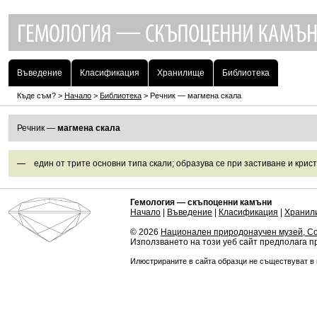
Въведение
Класификация
Хранилище
Библиотека
Къде съм? >
Начало
>
Библиотека
> Речник — магмена скала
Речник —
магмена скала
един от трите основни типа скали; образува се при застиване и кри
Гемология — скъпоценни камъни
Начало
|
Въведение
|
Класификация
|
Хранил
© 2026
Национален природонаучен музей, С
Използването на този уеб сайт предполага 
Илюстрираните в сайта образци не съществуват в