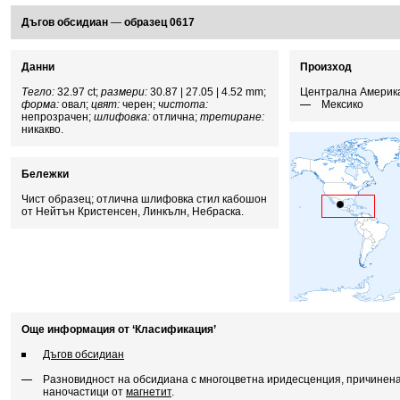
Дъгов обсидиан
—
образец 0617
Данни
Произход
Тегло:
32.97 ct;
размери:
30.87 | 27.05 | 4.52 mm;
Централна Америк
форма:
овал;
цвят:
черен;
чистота:
Мексико
непрозрачен;
шлифовка:
отлична;
третиране:
никакво.
Бележки
Чист образец; отлична шлифовка стил кабошон
от Нейтън Кристенсен, Линкълн, Небраска.
Още информация от ‘Класификация’
Дъгов обсидиан
Разновидност на обсидиана с многоцветна иридесценция, причинена
наночастици от
магнетит
.