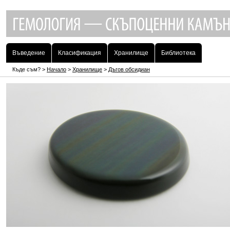
Въведение
Класификация
Хранилище
Библиотека
Къде съм? >
Начало
>
Хранилище
>
Дъгов обсидиан