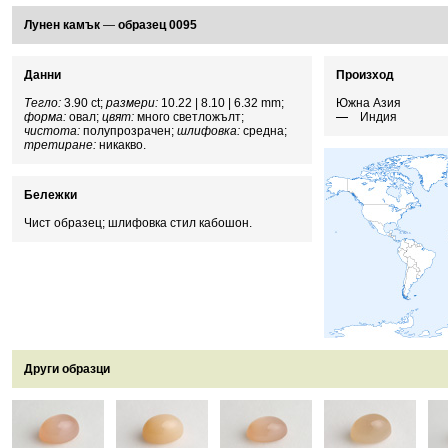
Лунен камък
—
образец 0095
Данни
Произход
Тегло:
3.90 ct;
размери:
10.22 | 8.10 | 6.32 mm;
Южна Азия
форма:
овал;
цвят:
много светложълт;
Индия
чистота:
полупрозрачен;
шлифовка:
средна;
третиране:
никакво.
Бележки
Чист образец; шлифовка стил кабошон.
Други образци