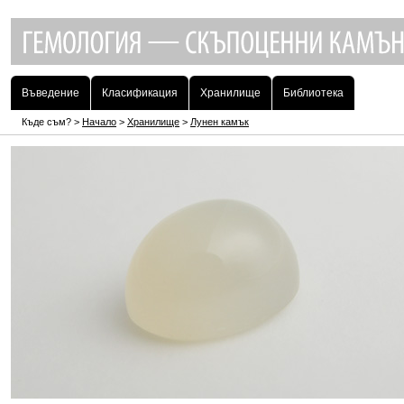
Въведение
Класификация
Хранилище
Библиотека
Къде съм? >
Начало
>
Хранилище
>
Лунен камък