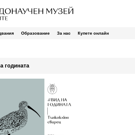
двания
Образование
За нас
Купете онлайн
а годината