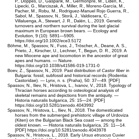
P., Döppes, D., Gasparik, M., Germonpré, M., Lidén, K.,
Lipecki, G., Marciszak, A., Miller, R., Moreno‐García, M.,
Pacher, M., Robu, M., Rodriguez-Manuel Rojo Guerra, R.,
Sabol, M., Spassov, N., Storå, J., Valdiosera, C.,
Villaluenga, A., Stewart, J. R., Dalén, L., 2019. Genetic
turnovers and northern survival during the last glacial
maximum in European brown bears. — Ecology and
Evolution, 9 (10): 5891—5905.
https://doi.org/10.1002/ece3.5172
Böhme, M., Spassov, N., Fuss, J., Tröscher, A., Deane, A. S.,
Prieto, J., Kirscher, U., Lechner, T., Begun, D. R., 2019. A
new Miocene ape and locomotion in the ancestor of great
apes and humans. — Nature.
https://doi.org/10.1038/s41586-019-1731-0
Boev, Z., Spassov, N., 2019. Past distribution of
Castor fiber
in
Bulgaria: fossil, subfossil and historical records (Rodentia:
Castoridae). — Lynx, n. s. (Praha), 50: 37—49. [
PDF
]
Spassov, N., Iliev, N., Hristova, L., Ivanov, V., 2018. Typology of
Thracian horses according to osteological analysis of
skeletal remains and depictions from the antiquity. —
Historia naturalis bulgarica, 25: 15—24. [
PDF
]
https://doi.org/10.5281/zenodo.4043992
Spassov, N., Hristova, L., Iliev, N., 2018. The domesticated
horses from the submerged prehistoric village of Urdoviza
(Kiten) on the Bulgarian Black Sea coast — among the
oldest known. — Historia naturalis bulgarica, 25: 11—14.
[
PDF
]
https://doi.org/10.5281/zenodo.4043978
Spassov, N., Hristova, L., 2018. Early
Ursus etruscus
Cuvier