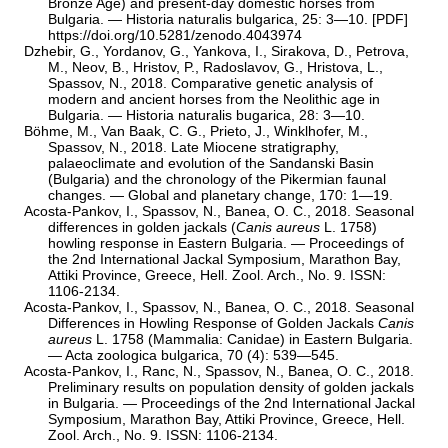
Bronze Age) and present-day domestic horses from
Bulgaria. — Historia naturalis bulgarica, 25: 3—10. [
PDF
]
https://doi.org/10.5281/zenodo.4043974
Dzhebir, G., Yordanov, G., Yankova, I., Sirakova, D., Petrova,
M., Neov, B., Hristov, P., Radoslavov, G., Hristova, L.,
Spassov, N., 2018. Comparative genetic analysis of
modern and ancient horses from the Neolithic age in
Bulgaria. — Historia naturalis bugarica, 28: 3—10.
Böhme, M., Van Baak, C. G., Prieto, J., Winklhofer, M.,
Spassov, N., 2018. Late Miocene stratigraphy,
palaeoclimate and evolution of the Sandanski Basin
(Bulgaria) and the chronology of the Pikermian faunal
changes. — Global and planetary change, 170: 1—19.
Acosta-Pankov, I., Spassov, N., Banea, O. C., 2018. Seasonal
differences in golden jackals (
Canis aureus
L. 1758)
howling response in Eastern Bulgaria. — Proceedings of
the 2nd International Jackal Symposium, Marathon Bay,
Attiki Province, Greece, Hell. Zool. Arch., No. 9. ISSN:
1106-2134.
Acosta-Pankov, I., Spassov, N., Banea, O. C., 2018. Seasonal
Differences in Howling Response of Golden Jackals
Canis
aureus
L. 1758 (Mammalia: Canidae) in Eastern Bulgaria.
— Acta zoologica bulgarica, 70 (4): 539—545.
Acosta-Pankov, I., Ranc, N., Spassov, N., Banea, O. C., 2018.
Preliminary results on population density of golden jackals
in Bulgaria. — Proceedings of the 2nd International Jackal
Symposium, Marathon Bay, Attiki Province, Greece, Hell.
Zool. Arch., No. 9. ISSN: 1106-2134.