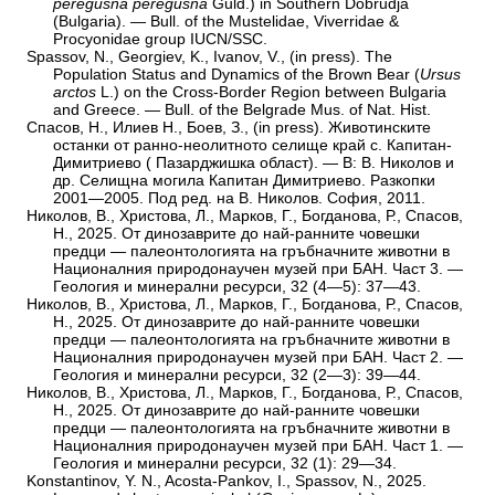
peregusna peregusna
Guld.) in Southern Dobrudja
(Bulgaria). — Bull. of the Mustelidae, Viverridae &
Procyonidae group IUCN/SSC.
Spassov, N., Georgiev, K., Ivanov, V., (in press). The
Population Status and Dynamics of the Brown Bear (
Ursus
arctos
L.) on the Cross-Border Region between Bulgaria
and Greece. — Bull. of the Belgrade Mus. of Nat. Hist.
Спасов, Н., Илиев Н., Боев, З., (in press). Животинските
останки от ранно-неолитното селище край с. Капитан-
Димитриево ( Пазарджишка област). — В: В. Николов и
др. Селищна могила Капитан Димитриево. Разкопки
2001—2005. Под ред. на В. Николов. София, 2011.
Николов, В., Христова, Л., Марков, Г., Богданова, Р., Спасов,
Н., 2025. От динозаврите до най-ранните човешки
предци — палеонтологията на гръбначните животни в
Националния природонаучен музей при БАН. Част 3. —
Геология и минерални ресурси, 32 (4—5): 37—43.
Николов, В., Христова, Л., Марков, Г., Богданова, Р., Спасов,
Н., 2025. От динозаврите до най-ранните човешки
предци — палеонтологията на гръбначните животни в
Националния природонаучен музей при БАН. Част 2. —
Геология и минерални ресурси, 32 (2—3): 39—44.
Николов, В., Христова, Л., Марков, Г., Богданова, Р., Спасов,
Н., 2025. От динозаврите до най-ранните човешки
предци — палеонтологията на гръбначните животни в
Националния природонаучен музей при БАН. Част 1. —
Геология и минерални ресурси, 32 (1): 29—34.
Konstantinov, Y. N., Acosta-Pankov, I., Spassov, N., 2025.