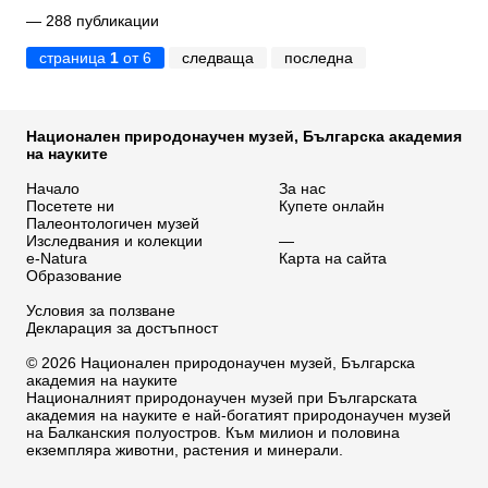
— 288 публикации
страница
1
от 6
следваща
последна
Национален природонаучен музей, Българска академия
на науките
Начало
За нас
Посетете ни
Купете онлайн
Палеонтологичен музей
Изследвания и колекции
—
e-Natura
Карта на сайта
Образование
Условия за ползване
Декларация за достъпност
© 2026 Национален природонаучен музей, Българска
академия на науките
Националният природонаучен музей при Българската
академия на науките е най-богатият природонаучен музей
на Балканския полуостров. Към милион и половина
екземпляра животни, растения и минерали.