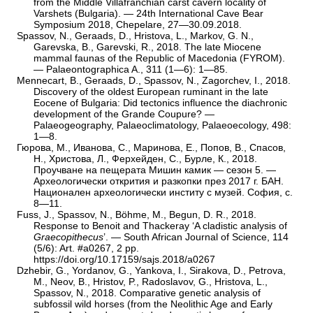
from the Middle Villafranchian carst cavern locality of
Varshets (Bulgaria). — 24th International Cave Bear
Symposium 2018, Chepelare, 27—30.09.2018.
Spassov, N., Geraads, D., Hristova, L., Markov, G. N.,
Garevska, B., Garevski, R., 2018. The late Miocene
mammal faunas of the Republic of Macedonia (FYROM).
— Palaeontographica A., 311 (1—6): 1—85.
Mennecart, B., Geraads, D., Spassov, N., Zagorchev, I., 2018.
Discovery of the oldest European ruminant in the late
Eocene of Bulgaria: Did tectonics influence the diachronic
development of the Grande Coupure? —
Palaeogeography, Palaeoclimatology, Palaeoecology, 498:
1—8.
Гюрова, М., Иванова, С., Маринова, Е., Попов, В., Спасов,
Н., Христова, Л., Ферхейден, С., Бурле, К., 2018.
Проучване на пещерата Мишин камик — сезон 5. —
Археологически открития и разкопки през 2017 г. БАН.
Национален археологически институ с музей. София, с.
8—11.
Fuss, J., Spassov, N., Böhme, M., Begun, D. R., 2018.
Response to Benoit and Thackeray ‘A cladistic analysis of
Graecopithecus
’. — South African Journal of Science, 114
(5/6): Art. #a0267, 2 pp.
https://doi.org/10.17159/sajs.2018/a0267
Dzhebir, G., Yordanov, G., Yankova, I., Sirakova, D., Petrova,
M., Neov, B., Hristov, P., Radoslavov, G., Hristova, L.,
Spassov, N., 2018. Comparative genetic analysis of
subfossil wild horses (from the Neolithic Age and Early