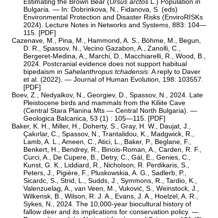
Estimating the Brown Bear (
Ursus arctos
L.) Population in
Bulgaria. — In: Dobrinkova, N., Fidanova, S. (eds)
Environmental Protection and Disaster Risks (EnviroRISKs
2024). Lecture Notes in Networks and Systems, 883: 104—
115. [
PDF
]
Cazenave, M., Pina, M., Hammond, A. S., Böhme, M., Begun,
D. R., Spassov, N., Vecino Gazabon, A., Zanolli, C.,
Bergeret-Medina, A., Marchi, D., Macchiarelli, R., Wood, B.,
2024. Postcranial evidence does not support habitual
bipedaism in
Sahelanthropus tchadensis:
A reply to Daver
et al. (2022). — Journal of Human Evolution, 198: 103557.
[
PDF
]
Boev, Z., Nedyalkov, N., Georgiev, D., Spassov, N., 2024. Late
Pleistocene birds and mammals from the Kiliite Cave
(Central Stara Planina Mts — Central North Bulgaria). —
Geologica Balcanica, 53 (1) : 105—115. [
PDF
]
Baker, K. H., Miller, H., Doherty, S., Gray, H. W., Daujat, J.,
Çakırlar, C., Spassov, N., Trantalidou, K., Madgwick, R.,
Lamb, A. L., Ameen, C., Atici, L., Baker, P., Beglane, F.,
Benkert, H., Bendrey, R., Binois-Roman, A., Carden, R. F.,
Curci, A., De Cupere, B., Detry, C., Gál, E., Genies, C.,
Kunst, G. K., Liddiard, R., Nicholson, R. Perdikaris, S.,
Peters, J., Pigière, F., Pluskowskia, A. G., Sadlerb, P.,
Sicardc, S., Strid, L., Sudds, J., Symmons, R., Tardio, K.,
Valenzuelag, A., van Veen, M., Vuković, S., Weinstock, J.,
Wilkensk, B., Wilson, R. J. A., Evans, J. A., Hoelzel, A. R.,
Sykes, N., 2024. The 10,000-year biocultural history of
fallow deer and its implications for conservation policy. —