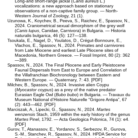
Long-and short-range jackal (
Canis aureus
L.)
vocalizations: a new approach based on stationary
observations of a non-captive family group. — North-
Western Journal of Zoology, 21 (1).
Uzunowa, K., Koychev, B., Peeva, S., Raichev, E., Spassov, N.,
2024. Craniometrical sexual dimorphism of the grey wolf
(
Canis lupus
, Canidae, Carnivora) in Bulgaria. — Historia
naturalis bulgarica, 46 (5): 127—138.
Tsoukala, E., Nagel, D., Youlatos, D., Crégut-Bonnoure, E.,
Vlachos, E., Spassov, N., 2024. Primates and carnivores
from Late Miocene and earliest Late Pliocene sites of
Macedonia, Northern Greece. — Fossil Imprint, 80 (2): 362
—389.
Spassov, N., 2024. The Final Pliocene and Early Pleistocene
Faunal Dispersals from East to Europe and Correlation of
the Villafranchian Biochronology between Eastern and
Western Europe. — Quaternary, 7: 43. [
PDF
]
Milchev, B., Spassov, N., 2024. Invasive alien Coypu
(
Myocastor coypus
) as a prey of the native predator
Eurasian Eagle Owl (
Bubo bubo
) in Bulgaria. — Travaux du
Museum National d’Histoire Naturelle “Grigore Antipa”, 67
(2): 443—462. [
PDF
]
Marciszak, A., Lipecki, G., Spassov, N., 2024.
Martes
wenzensis
Stach, 1959 within the early history of the genus
Martes
Pinel, 1792. — Acta Geologica Polonica, 74 (1): e4.
[
PDF
]
Gurov, T., Atanassov, E., Yordanov, S., Serbezov, R., Gurova,
S.-M., Stanchev, R., Spassov, N., 2024. HPDA Service for