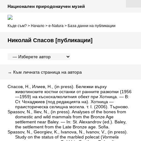
Национален природонаучен музей
Къде съм? >
Начало
>
e-Natura
>
База данни на публикации
Николай Спасов [публикации]
→
Към личната страница на автора
Спасов, Н., Илиев, Н., (in press). Бележки върху
животинските костни останки от ранните разкопки (1956
—1959) на къснохалколитния обект при Хотница. — В:
Ст. Чохаджиев (под редакцията на). Хотница —
праисторическа селищна могила. т. I. (2006). Търново.
Spassov, N., Iliev, N., (in press). Analyses of the bones from
domestic and wild mammals from the Bronze Age
settlement near Baley. — In: St. Alexandrov (ed.). Baley,
the settlement from the Late Bronze age. Sofia.
Spassov, N., Georgiev, K., Ivanova, N., Ivanov, V., (in press).
Study on the status of the marbled polecat (
Vormela