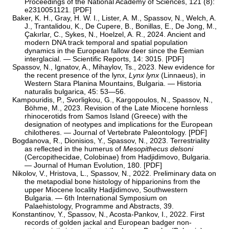
Proceedings of the National Academy of Sciences, 121 (8):
e2310051121. [
PDF
]
Baker, K. H., Gray, H. W. I., Lister, A. M., Spassov, N., Welch, A.
J., Trantalidou, K., De Cupere, B., Bonillas, E., De Jong, M.,
Çakırlar, C., Sykes, N., Hoelzel, A. R., 2024. Ancient and
modern DNA track temporal and spatial population
dynamics in the European fallow deer since the Eemian
interglacial. — Scientific Reports, 14: 3015. [
PDF
]
Spassov, N., Ignatov, A., Mihaylov, Ts., 2023. New evidence for
the recent presence of the lynx,
Lynx lynx
(Linnaeus), in
Western Stara Planina Mountains, Bulgaria. — Historia
naturalis bulgarica, 45: 53—56.
Kampouridis, P., Svorligkou, G., Kargopoulos, N., Spassov, N.,
Böhme, M., 2023. Revision of the Late Miocene hornless
rhinocerotids from Samos Island (Greece) with the
designation of neotypes and implications for the European
chilotheres. — Journal of Vertebrate Paleontology. [
PDF
]
Bogdanova, R., Dionisios, Y., Spassov, N., 2023. Terrestriality
as reflected in the humerus of
Mesopithecus delsoni
(Cercopithecidae, Colobinae) from Hadjidimovo, Bulgaria.
— Journal of Human Evolution, 180. [
PDF
]
Nikolov, V., Hristova, L., Spassov, N., 2022. Preliminary data on
the metapodial bone histology of hipparionins from the
upper Miocene locality Hadjidimovo, Southwestern
Bulgaria. — 6th International Symposium on
Palaehistology, Programme and Abstracts, 39.
Konstantinov, Y., Spassov, N., Acosta-Pankov, I., 2022. First
records of golden jackal and European badger non-