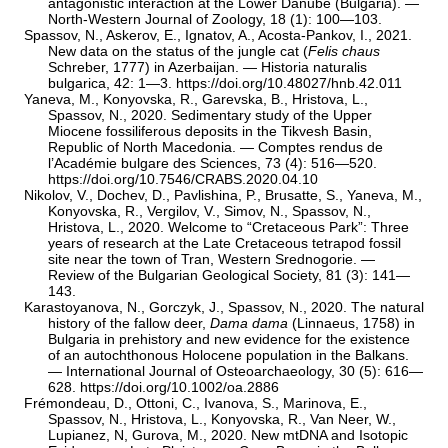
antagonistic interaction at the Lower Danube (Bulgaria). —
North-Western Journal of Zoology, 18 (1): 100—103.
Spassov, N., Askerov, E., Ignatov, A., Acosta-Pankov, I., 2021.
New data on the status of the jungle cat (
Felis chaus
Schreber, 1777) in Azerbaijan. — Historia naturalis
bulgarica, 42: 1—3.
https://doi.org/10.48027/hnb.42.011
Yaneva, M., Konyovska, R., Garevska, B., Hristova, L.,
Spassov, N., 2020. Sedimentary study of the Upper
Miocene fossiliferous deposits in the Tikvesh Basin,
Republic of North Macedonia. — Comptes rendus de
l’Académie bulgare des Sciences, 73 (4): 516—520.
https://doi.org/10.7546/CRABS.2020.04.10
Nikolov, V., Dochev, D., Pavlishina, P., Brusatte, S., Yaneva, M.,
Konyovska, R., Vergilov, V., Simov, N., Spassov, N.,
Hristova, L., 2020. Welcome to “Cretaceous Park”: Three
years of research at the Late Cretaceous tetrapod fossil
site near the town of Tran, Western Srednogorie. —
Review of the Bulgarian Geological Society, 81 (3): 141—
143.
Karastoyanova, N., Gorczyk, J., Spassov, N., 2020. The natural
history of the fallow deer,
Dama dama
(Linnaeus, 1758) in
Bulgaria in prehistory and new evidence for the existence
of an autochthonous Holocene population in the Balkans.
— Intеrnational Journal of Osteoarchaeology, 30 (5): 616—
628.
https://doi.org/10.1002/oa.2886
Frémondeau, D., Ottoni, C., Ivanova, S., Marinova, E.,
Spassov, N., Hristova, L., Konyovska, R., Van Neer, W.,
Lupianez, N, Gurova, M., 2020. New mtDNA and Isotopic