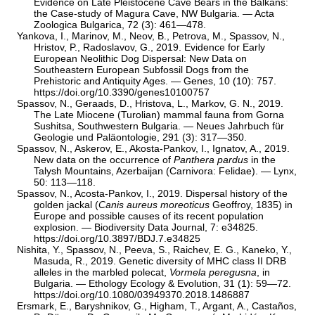
Evidence on Late Pleistocene Cave Bears in the Balkans:
the Case-study of Magura Cave, NW Bulgaria. — Acta
Zoologica Bulgarica, 72 (3): 461—478.
Yankova, I., Marinov, M., Neov, B., Petrova, M., Spassov, N.,
Hristov, P., Radoslavov, G., 2019. Evidence for Early
European Neolithic Dog Dispersal: New Data on
Southeastern European Subfossil Dogs from the
Prehistoric and Antiquity Ages. — Genes, 10 (10): 757.
https://doi.org/10.3390/genes10100757
Spassov, N., Geraads, D., Hristova, L., Markov, G. N., 2019.
The Late Miocene (Turolian) mammal fauna from Gorna
Sushitsa, Southwestern Bulgaria. — Neues Jahrbuch für
Geologie und Paläontologie, 291 (3): 317—350.
Spassov, N., Askerov, E., Akosta-Pankov, I., Ignatov, A., 2019.
New data on the occurrence of
Panthera pardus
in the
Talysh Mountains, Azerbaijan (Carnivora: Felidae). — Lynx,
50: 113—118.
Spassov, N., Acosta-Pankov, I., 2019. Dispersal history of the
golden jackal (
Canis aureus moreoticus
Geoffroy, 1835) in
Europe and possible causes of its recent population
explosion. — Biodiversity Data Journal, 7: e34825.
https://doi.org/10.3897/BDJ.7.e34825
Nishita, Y., Spassov, N., Peeva, S., Raichev, E. G., Kaneko, Y.,
Masuda, R., 2019. Genetic diversity of MHC class II DRB
alleles in the marbled polecat,
Vormela peregusna
, in
Bulgaria. — Ethology Ecology & Evolution, 31 (1): 59—72.
https://doi.org/10.1080/03949370.2018.1486887
Ersmark, E., Baryshnikov, G., Higham, T., Argant, A., Castaños,