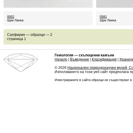
0052
0581
Шри Ланка
Шри Ланка
Сапфирин — образци — 2
страница 1
Гемология — скъпоценни камъни
Начало
|
Въведение
|
Класификация
|
Хранил
© 2026
Национален природонаучен музей, С
Използването на този уеб сайт предполага 
Илюстрираните в сайта образци не съществуват в