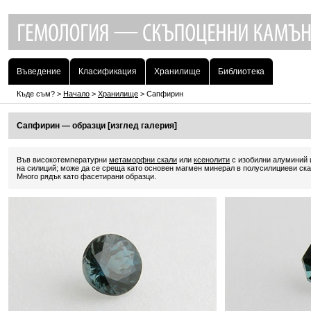
Въведение
Класификация
Хранилище
Библиотека
Къде съм? >
Начало
>
Хранилище
> Сапфирин
Сапфирин — образци [изглед галерия]
Във високотемпературни
метаморфни скали
или
ксенолити
с изобилни алуминий 
на силиций; може да се среща като основен магмен минерал в полусилициеви ска
Много рядък като фасетирани образци.