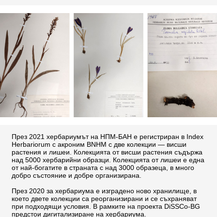
През 2021 хербариумът на НПМ-БАН е регистриран в
Index
Herbariorum
с акроним BNHM с две колекции — висши
растения и лишеи. Колекцията от висши растения съдържа
над 5000 хербарийни образци. Колекцията от лишеи е една
от най-богатите в страната с над 3000 образеца, в много
добро състояние и добре организирана.
През 2020 за хербариума е изградено ново хранилище, в
което двете колекции са реорганизирани и се съхраняват
при подходящи условия. В рамките на
проекта DiSSCo-BG
предстои дигитализиране на хербариума.