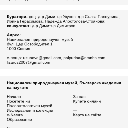
Куратори:
доц. д-р
Димитър Узунов
, д-р
Сълза Палпурина
,
Ирина Герасимова
,
Надежда Апостолова-Стоянова
;
консултант:
д-р Димитър Димитров
Адрес:
Национален природонаучен музей
бул. Цар Освободител 1
1000 София
е-поща:
uzunovd@gmail.com
,
palpurina@nmnhs.com
,
lizards2007@gmail.com
Национален природонаучен музей, Българска академия
на науките
Начало
За нас
Посетете ни
Купете онлайн
Палеонтологичен музей
Изследвания и колекции
—
e-Natura
Карта на сайта
Образование