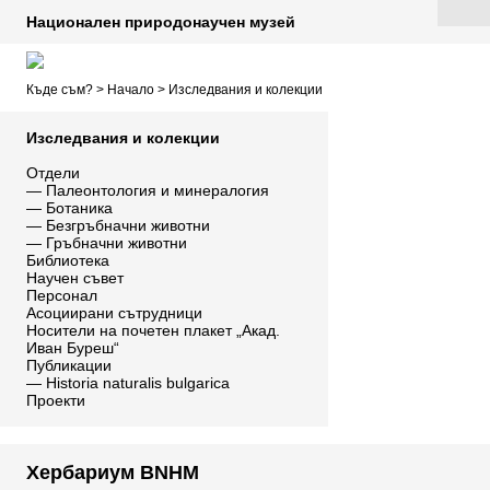
Национален природонаучен музей
Къде съм? >
Начало
>
Изследвания и колекции
Изследвания и колекции
Отдели
—
Палеонтология и минералогия
—
Ботаника
—
Безгръбначни животни
—
Гръбначни животни
Библиотека
Научен съвет
Персонал
Асоциирани сътрудници
Носители на почетен плакет „Акад.
Иван Буреш“
Публикации
—
Historia naturalis bulgarica
Проекти
Хербариум BNHM