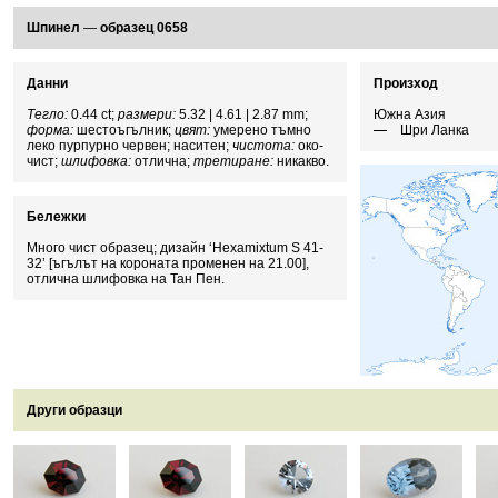
Шпинел
—
образец 0658
Данни
Произход
Тегло:
0.44 ct;
размери:
5.32 | 4.61 | 2.87 mm;
Южна Азия
форма:
шестоъгълник;
цвят:
умерено тъмно
Шри Ланка
леко пурпурно червен; наситен;
чистота:
око-
чист;
шлифовка:
отлична;
третиране:
никакво.
Бележки
Много чист образец; дизайн ‘Hexamixtum S 41-
32’ [ъгълът на короната променен на 21.00],
отлична шлифовка на Тан Пен.
Други образци