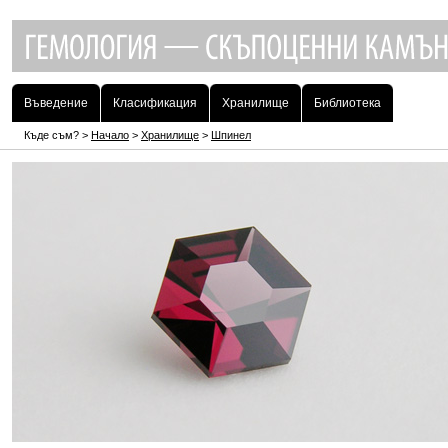
Въведение
Класификация
Хранилище
Библиотека
Къде съм? >
Начало
>
Хранилище
>
Шпинел