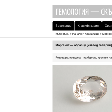
Въведение
Класификация
Хра
Къде съм? >
Начало
>
Хранилище
> Морган
Морганит — образци [изглед галерия]
Розова разновидност на берила; кръстен н