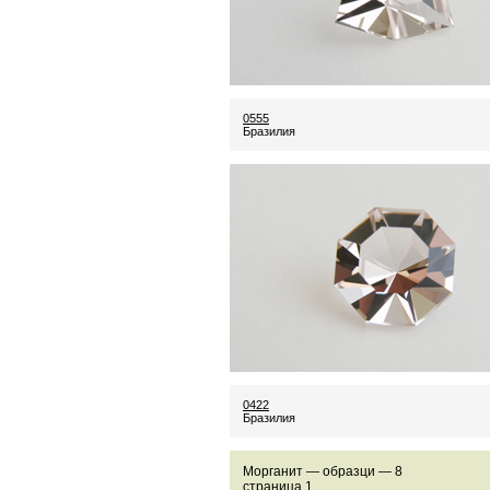
0555
Бразилия
0422
Бразилия
Морганит — образци — 8
страница 1