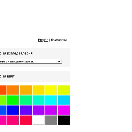
English
| Български
 за изглед галерия
 за цвят