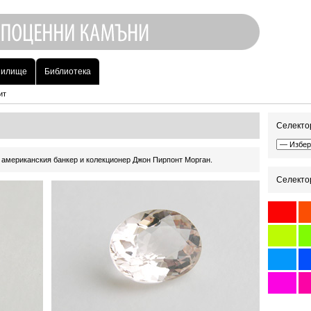
нилище
Библиотека
ит
Селектор
а американския банкер и колекционер Джон Пирпонт Морган.
Селектор